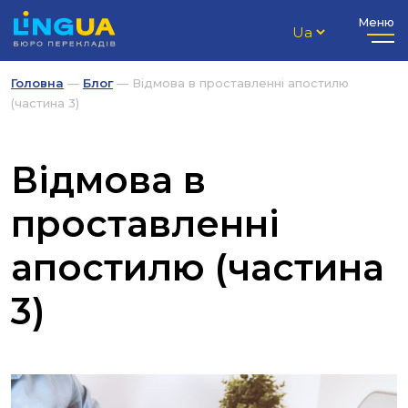
Меню
Головна
—
Блог
—
Відмова в проставленні апостилю
(частина 3)
Відмова в
проставленні
апостилю (частина
3)