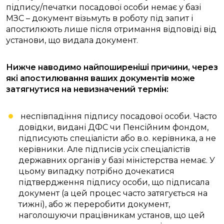
підпису/печатки посадової особи немає у базі
МЗС – документ візьмуть в роботу під запит і
апостилюють лише після отримання відповіді від
установи, що видала документ.
Нижче наводимо найпоширеніші причини, через
які апостилювання ваших документів може
затягнутися на невизначений термін:
неспівпадіння підпису посадової особи. Часто
довідки, видані ДФС чи Пенсійним фондом,
підписують спеціалісти або в.о. керівника, а не
керівники. Але підписів усіх спеціалістів
державних органів у базі міністерства немає. У
цьому випадку потрібно дочекатися
підтвердження підпису особи, що підписала
документ (а цей процес часто затягується на
тижні), або ж переробити документ,
наголошуючи працівникам установ, що цей