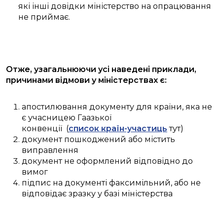
які інші довідки міністерство на опрацювання
не приймає.
Отже, узагальнюючи усі наведені приклади,
причинами відмови у міністерствах є:
апостилювання документу для країни, яка не
є учасницею Гаазької
конвенції (
список
країн-участиць
тут)
документ пошкоджений або містить
виправлення
документ не оформлений відповідно до
вимог
підпис на документі факсимільний, або не
відповідає зразку у базі міністерства