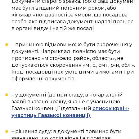
документи старого зразка. Тобто Ваш документ
має бути виданий поточним роком, або
кількарічної давності за умови, що посадова
особа, яка підписала документ, надалі працює
в органі видачі на тій же посаді.
– причиною відмови може бути скорочення у
документі. Наприклад, повністю має бути
прописано «місто/село, район, область», не
допускаються скорочення «м., с., смт., р-н, обл.».
Іноді посадовці нехтують цими вимогами при
оформленні документів.
– у документі (до прикладу, в нотаріальній
заяві) вказано країну, яка не є учасницею
Гаазької конвенції (детальний
список
країн-
участиць Гаазької конвенції)
– рішення суду: в документі повинно бути
зазначено, що копія вірна і відповідає