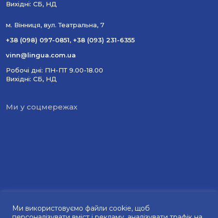
Вихідні: СБ, НД
м. Вінниця, вул. Театральна, 7
+38 (098) 097-0851
,
+38 (093) 231-6355
vinn@lingua.com.ua
Робочі дні: ПН-ПТ 9.00-18.00
Вихідні: СБ, НД
Ми у соцмережах
Ми використовуємо файли сookie, щоб
персоналізувати вміст і рекламу, аналізувати трафік на