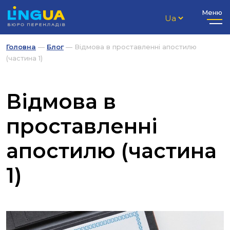
Меню
Головна
—
Блог
—
Відмова в проставленні апостилю
(частина 1)
Відмова в
проставленні
апостилю (частина
1)