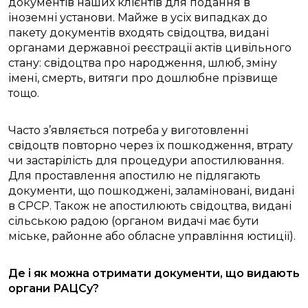
документів наших клієнтів для подання в
іноземні установи. Майже в усіх випадках до
пакету документів входять свідоцтва, видані
органами державної реєстрації актів цивільного
стану: свідоцтва про народження, шлюб, зміну
імені, смерть, витяги про дошлюбне прізвище
тощо.
Часто з’являється потреба у виготовленні
свідоцтв повторно через їх пошкодження, втрату
чи застарілість для процедури апостилювання.
Для проставлення апостилю не підлягають
документи, що пошкоджені, заламіновані, видані
в СРСР. Також не апостилюють свідоцтва, видані
сільською радою (органом видачі має бути
міське, районне або обласне управління юстиції).
Де і як можна отримати документи, що видають
органи РАЦСу?