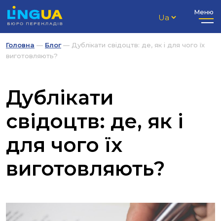
Меню
Головна
—
Блог
—
Дублікати свідоцтв: де, як і для чого їх
виготовляють?
Дублікати
свідоцтв: де, як і
для чого їх
виготовляють?