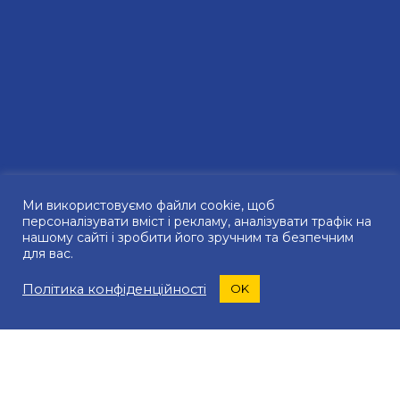
Ми використовуємо файли сookie, щоб
персоналізувати вміст і рекламу, аналізувати трафік на
нашому сайті і зробити його зручним та безпечним
для вас.
Політика конфіденційності
OK