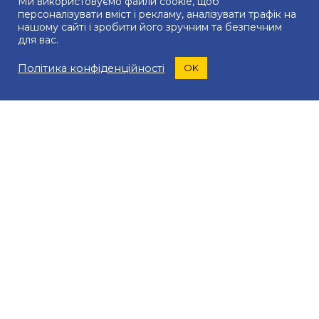
Ми використовуємо файли сookie, щоб
персоналізувати вміст і рекламу, аналізувати трафік на
нашому сайті і зробити його зручним та безпечним
для вас.
Політика конфіденційності
OK
Was übersetzen wir:
Auditunterlagen, Betriebsbilanzen
Auszüge, Verträge
Gesamtberichte, Vierteljahresberichte